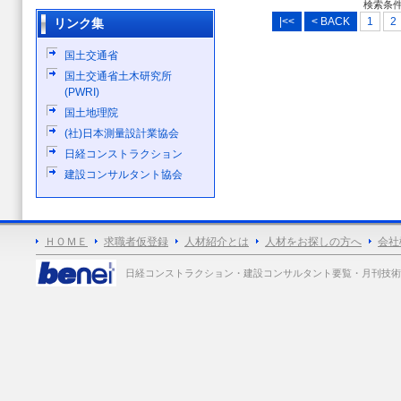
検索条
|<<
< BACK
1
2
リンク集
国土交通省
国土交通省土木研究所
(PWRI)
国土地理院
(社)日本測量設計業協会
日経コンストラクション
建設コンサルタント協会
ＨＯＭＥ
求職者仮登録
人材紹介とは
人材をお探しの方へ
会社
日経コンストラクション・建設コンサルタント要覧・月刊技術士 各誌広告掲載 Copy