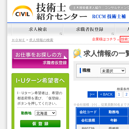
企業様はコチラ→
技術
ＨＯＭＥ
>
求人情報の検索
求人情報の一
職種
検索条
I・Uターン希望者は、希望の
|<<
< BACK
1
2
都道府県を選び、「仮登録」
ボタンを押してください。
※会社規模 : [小] ... 従業員数50名まで [中]
会社コード
勤務地
勤務地
会社規模
年齢
R60739
愛媛県