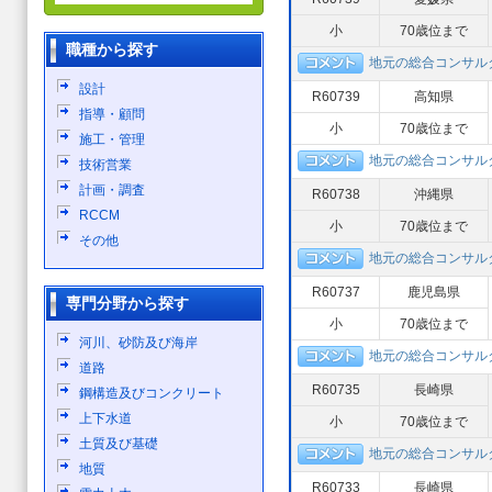
小
70歳位まで
職種から探す
地元の総合コンサル
設計
R60739
高知県
指導・顧問
小
70歳位まで
施工・管理
地元の総合コンサル
技術営業
計画・調査
R60738
沖縄県
RCCM
小
70歳位まで
その他
地元の総合コンサル
R60737
鹿児島県
専門分野から探す
小
70歳位まで
河川、砂防及び海岸
地元の総合コンサル
道路
R60735
長崎県
鋼構造及びコンクリート
上下水道
小
70歳位まで
土質及び基礎
地元の総合コンサル
地質
R60733
長崎県