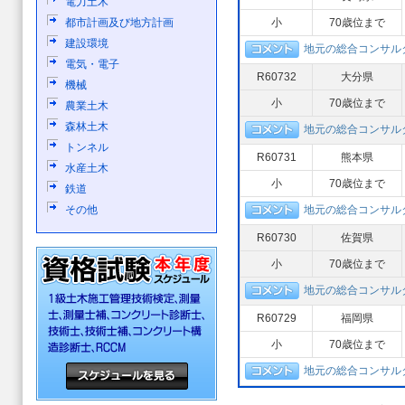
電力土木
都市計画及び地方計画
小
70歳位まで
建設環境
地元の総合コンサル
電気・電子
R60732
大分県
機械
小
70歳位まで
農業土木
森林土木
地元の総合コンサル
トンネル
R60731
熊本県
水産土木
小
70歳位まで
鉄道
その他
地元の総合コンサル
R60730
佐賀県
小
70歳位まで
地元の総合コンサル
R60729
福岡県
小
70歳位まで
地元の総合コンサル