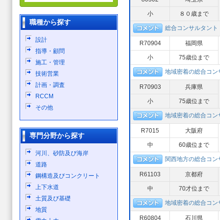
小
８０歳まで
職種から探す
総合コンサルタント
設計
R70904
福岡県
指導・顧問
小
75歳位まで
施工・管理
地域密着の総合コ
技術営業
計画・調査
R70903
兵庫県
RCCM
小
75歳位まで
その他
地域密着の総合コ
R7015
大阪府
専門分野から探す
中
60歳位まで
河川、砂防及び海岸
関西地方の総合コン
道路
R61103
京都府
鋼構造及びコンクリート
上下水道
中
70才位まで
土質及び基礎
地域密着の総合コ
地質
R60804
石川県