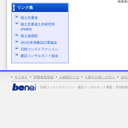
検索条
リンク集
国土交通省
国土交通省土木研究所
(PWRI)
国土地理院
(社)日本測量設計業協会
日経コンストラクション
建設コンサルタント協会
ＨＯＭＥ
求職者仮登録
人材紹介とは
人材をお探しの方へ
会社
日経コンストラクション・建設コンサルタント要覧・月刊技術士 各誌広告掲載 Copy