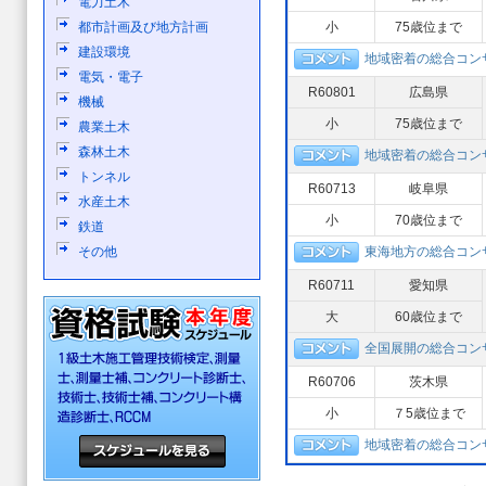
電力土木
都市計画及び地方計画
小
75歳位まで
建設環境
地域密着の総合コ
電気・電子
R60801
広島県
機械
小
75歳位まで
農業土木
森林土木
地域密着の総合コ
トンネル
R60713
岐阜県
水産土木
小
70歳位まで
鉄道
その他
東海地方の総合コン
R60711
愛知県
大
60歳位まで
全国展開の総合コン
R60706
茨木県
小
７5歳位まで
地域密着の総合コ