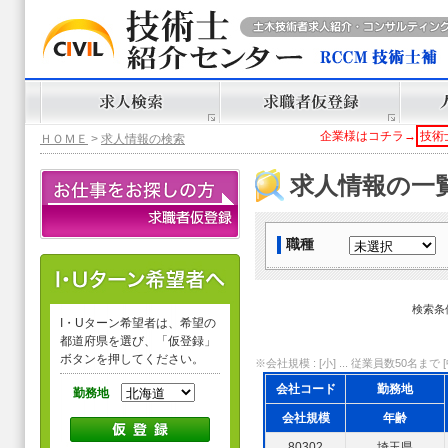
企業様はコチラ→
技術
ＨＯＭＥ
>
求人情報の検索
求人情報の一
職種
検索条
I・Uターン希望者は、希望の
都道府県を選び、「仮登録」
ボタンを押してください。
※会社規模 : [小] ... 従業員数50名まで [中]
会社コード
勤務地
勤務地
会社規模
年齢
80302
埼玉県