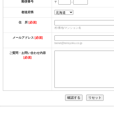
郵便番号
〒
-
都道府県
住 所
[必須]
村/番地/マンション名
メールアドレス
[必須]
benet@tensyoku.co.jp
ご質問・お問い合わせ内容
[必須]