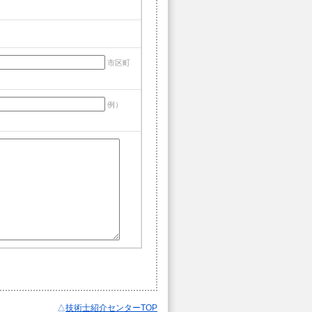
市区町
例）
△
技術士紹介センターTOP