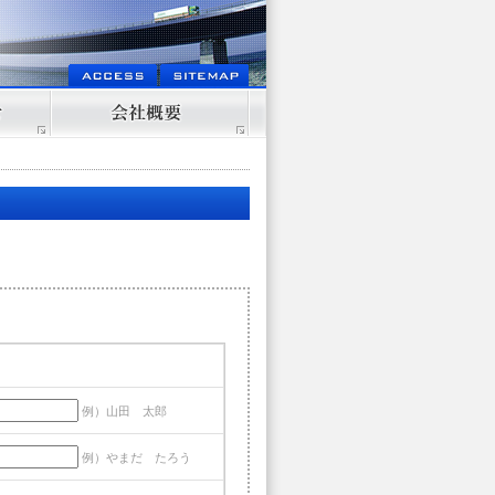
例）山田 太郎
例）やまだ たろう