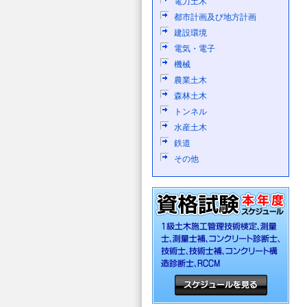
電力土木
都市計画及び地方計画
建設環境
電気・電子
機械
農業土木
森林土木
トンネル
水産土木
鉄道
その他