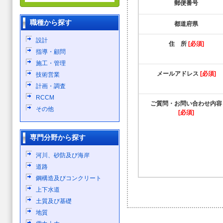
郵便番号
職種から探す
都道府県
設計
住 所
[必須]
指導・顧問
施工・管理
メールアドレス
[必須]
技術営業
計画・調査
RCCM
ご質問・お問い合わせ内容
その他
[必須]
専門分野から探す
河川、砂防及び海岸
道路
鋼構造及びコンクリート
上下水道
土質及び基礎
地質