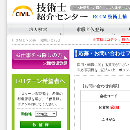
企業様はコチラ→
技術
ＨＯＭＥ
>
応募・お問い合わせ
応募・お問い合わせ
採用・転職に関する質問がござい
※必須項目をご記入の上、ボタン
【お問い合わせ内容】
I・Uターン希望者は、希望の
会社コード
都道府県を選び、「仮登録」
ボタンを押してください。
お名前
[必須]
勤務地
ふりがな