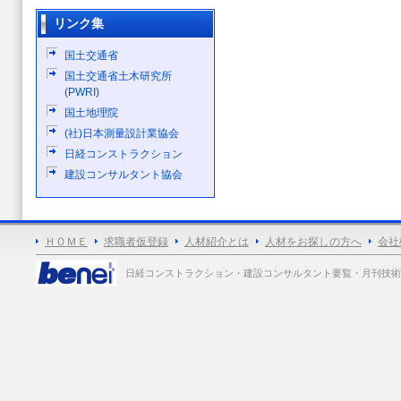
リンク集
国土交通省
国土交通省土木研究所
(PWRI)
国土地理院
(社)日本測量設計業協会
日経コンストラクション
建設コンサルタント協会
ＨＯＭＥ
求職者仮登録
人材紹介とは
人材をお探しの方へ
会社
日経コンストラクション・建設コンサルタント要覧・月刊技術士 各誌広告掲載 Copy