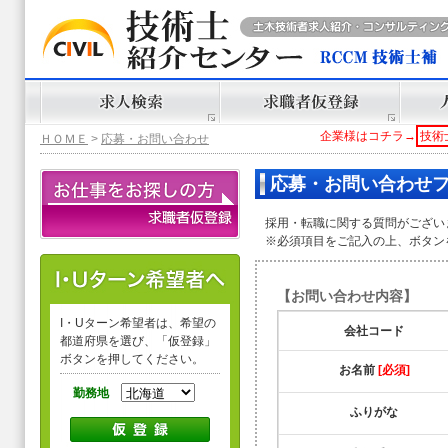
企業様はコチラ→
技術
ＨＯＭＥ
>
応募・お問い合わせ
応募・お問い合わせ
採用・転職に関する質問がござい
※必須項目をご記入の上、ボタン
【お問い合わせ内容】
I・Uターン希望者は、希望の
会社コード
都道府県を選び、「仮登録」
ボタンを押してください。
お名前
[必須]
勤務地
ふりがな