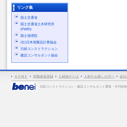
リンク集
国土交通省
国土交通省土木研究所
(PWRI)
国土地理院
(社)日本測量設計業協会
日経コンストラクション
建設コンサルタント協会
ＨＯＭＥ
求職者仮登録
人材紹介とは
人材をお探しの方へ
会社
日経コンストラクション・建設コンサルタント要覧・月刊技術士 各誌広告掲載 Copy