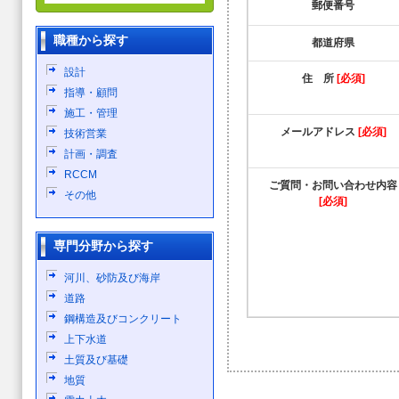
郵便番号
職種から探す
都道府県
設計
住 所
[必須]
指導・顧問
施工・管理
メールアドレス
[必須]
技術営業
計画・調査
RCCM
ご質問・お問い合わせ内容
その他
[必須]
専門分野から探す
河川、砂防及び海岸
道路
鋼構造及びコンクリート
上下水道
土質及び基礎
地質