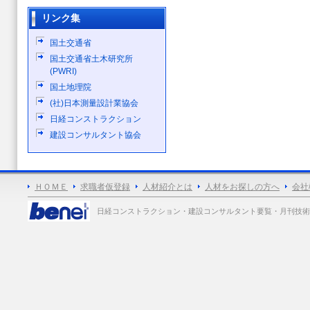
リンク集
国土交通省
国土交通省土木研究所
(PWRI)
国土地理院
(社)日本測量設計業協会
日経コンストラクション
建設コンサルタント協会
ＨＯＭＥ
求職者仮登録
人材紹介とは
人材をお探しの方へ
会社
日経コンストラクション・建設コンサルタント要覧・月刊技術士 各誌広告掲載 Copy