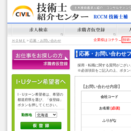
企業様はコチラ→
技術
ＨＯＭＥ
>
応募・お問い合わせ
応募・お問い合わせ
採用・転職に関する質問がござい
※必須項目をご記入の上、ボタン
【お問い合わせ内容】
I・Uターン希望者は、希望の
会社コード
都道府県を選び、「仮登録」
ボタンを押してください。
お名前
[必須]
勤務地
ふりがな