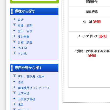
郵便番号
職種から探す
都道府県
設計
住 所
[必須]
指導・顧問
施工・管理
メールアドレス
[必須]
技術営業
計画・調査
RCCM
ご質問・お問い合わせ内容
その他
[必須]
専門分野から探す
河川、砂防及び海岸
道路
鋼構造及びコンクリート
上下水道
土質及び基礎
地質